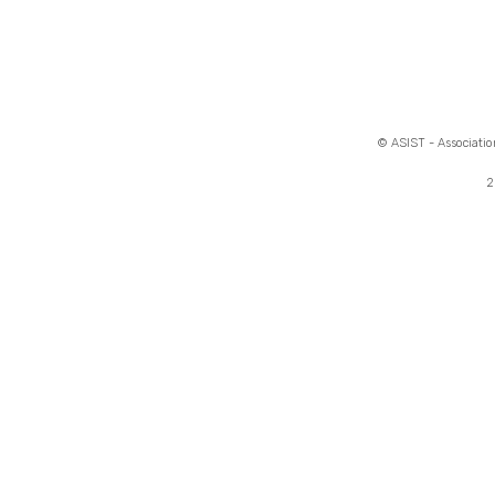
© ASIST - Association
2