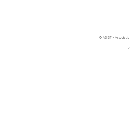
© ASIST - Association
2