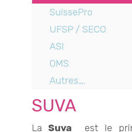
SuissePro
UFSP / SECO
ASI
OMS
Autres….
SUVA
La
Suva
est le prin