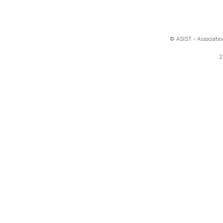
© ASIST - Association
2