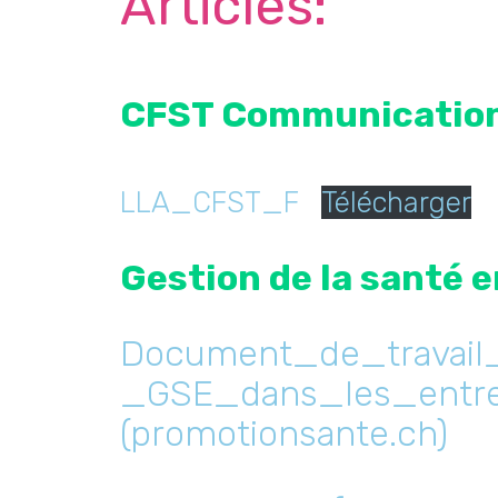
Articles:
CFST Communicatio
LLA_CFST_F
Télécharger
Gestion de la santé 
Document_de_travai
_GSE_dans_les_entrep
(promotionsante.ch)