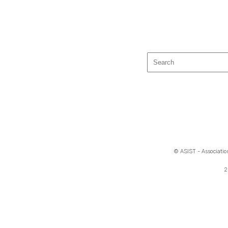
© ASIST - Association
2