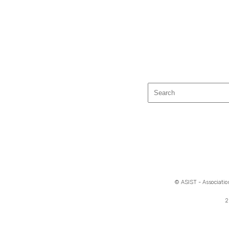
© ASIST - Association
2