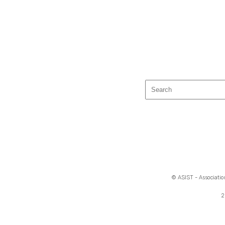
© ASIST - Association
2